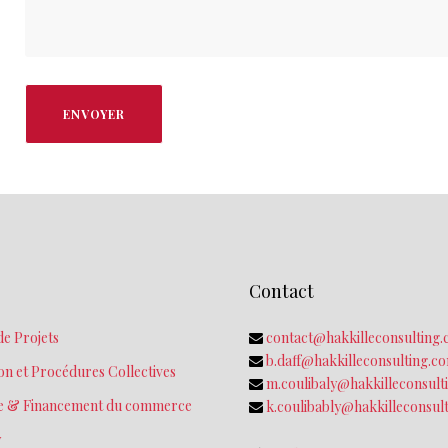
Contact
e Projets
contact@hakkilleconsulting
b.daff@hakkilleconsulting.c
on et Procédures Collectives
m.coulibaly@hakkilleconsult
re & Financement du commerce
k.coulibably@hakkilleconsul
y