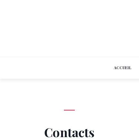
Skip
to
content
ACCUEIL
Contact
Contacts