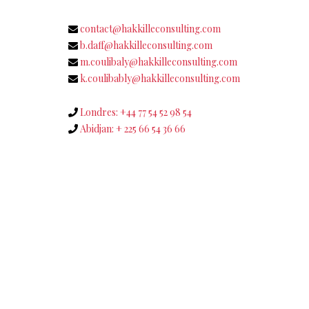
contact@hakkilleconsulting.com
b.daff@hakkilleconsulting.com
m.coulibaly@hakkilleconsulting.com
k.coulibably@hakkilleconsulting.com
Londres: +44 77 54 52 98 54
Abidjan: + 225 66 54 36 66